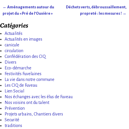
←
Aménagements autour du
Déchets verts, débroussaillement,
Navigation des articles
projet du « Pré de l’Ouvière »
propreté : les mesures !
→
Catégories
Actualités
Actualités en images
canicule
circulation
Confédération des CIQ
Divers
Eco-démarche
Festivités Fuvelaines
La vie dans notre commune
Les CIQ de Fuveau
Lien Social
Nos échanges avec les élus de Fuveau
Nos voisins ont du talent
Prévention
Projets urbains, Chantiers divers
Securité
traditions