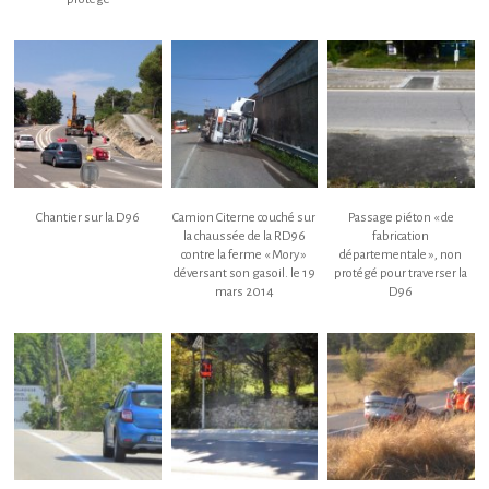
Chantier sur la D96
Camion Citerne couché sur
Passage piéton « de
la chaussée de la RD96
fabrication
contre la ferme « Mory »
départementale », non
déversant son gasoil. le 19
protégé pour traverser la
mars 2014
D96