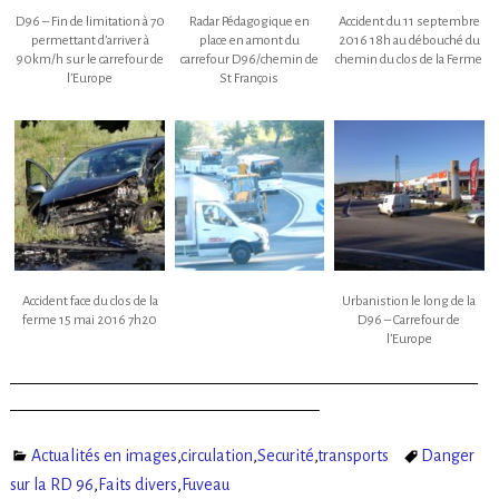
D96 – Fin de limitation à 70
Radar Pédagogique en
Accident du 11 septembre
permettant d’arriver à
place en amont du
2016 18h au débouché du
90km/h sur le carrefour de
carrefour D96/chemin de
chemin du clos de la Ferme
l’Europe
St François
Accident face du clos de la
Urbanistion le long de la
ferme 15 mai 2016 7h20
D96 – Carrefour de
l’Europe
————————————————————————————
——————————————————–
Actualités en images
,
circulation
,
Securité
,
transports
Danger
sur la RD 96
,
Faits divers
,
Fuveau