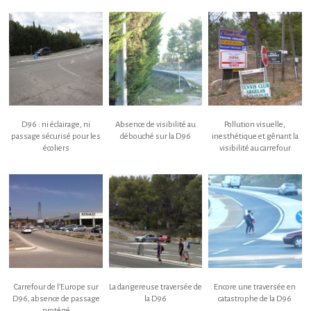
D96 : ni éclairage, ni
Absence de visibilité au
Pollution visuelle,
passage sécurisé pour les
débouché sur la D96
inesthétique et gênant la
écoliers
visibilité au carrefour
Carrefour de l’Europe sur
La dangereuse traversée de
Encore une traversée en
D96, absence de passage
la D96
catastrophe de la D96
protégé