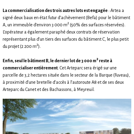
La commercialisation des trois autres lots est engagée
: Artea a
signé deux baux en état futur d’achèvement (Befa) pour le bâtiment
2
A, un immeuble d’environ 3 000 m
(50% des surfaces réservées).
L’opérateur a également paraphé deux contrats de réservation
représentant plus d’un tiers des surfaces du bâtiment C, le plus petit
2
du projet (2 200 m
).
2
Enfin, seul le bâtiment B, le dernier lot de 3 000 m
reste à
commercialiser entièrement
. Cet Arteparc sera érigé sur une
parcelle de 3,2 hectares située dans le secteur de la Barque (Fuveau),
à proximité d’une bretelle d’accès à l’autoroute A8 et de ses deux
Arteparc du Canet et des Bachassons, à Meyreuil.