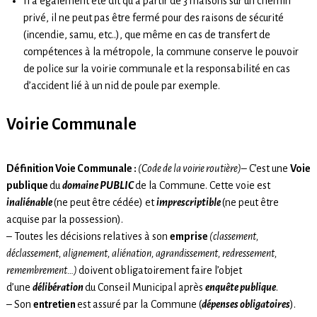
Il a également été dit qu’à partir de 3 maisons sur un chemin
privé, il ne peut pas être fermé pour des raisons de sécurité
(incendie, samu, etc..), que même en cas de transfert de
compétences à la métropole, la commune conserve le pouvoir
de police sur la voirie communale et la responsabilité en cas
d’accident lié à un nid de poule par exemple.
Vo
irie Communale
Définition Voie Communale :
(Code de la voirie routière)
– C’est une
Voie
publique
du
domaine PUBLIC
de la Commune. Cette voie est
inaliénable
(ne peut être cédée) et
imprescriptible
(ne peut être
acquise par la possession).
– Toutes les décisions relatives à son
emprise
(classement,
déclassement, alignement, aliénation, agrandissement, redressement,
remembrement…)
doivent obligatoirement faire l’objet
d’une
délibération
du Conseil Municipal après
enquête publique
.
– Son
entretien
est assuré par la Commune (
dépenses obligatoires
).