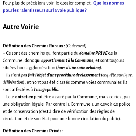
Pour plus de précisions voir le dossier complet :
Quelles normes
pour les ralentisseurs sur la voie publique ?
Autre Voirie
Définition des Chemins Ruraux :
(Code rural)
– Ce sont des chemins qui font partie du
domaine PRIVE
de la
Commune, donc qui
appartiennent à la Commune
, et sont toujours
situées hors agglomération (
hors d’une zone urbaine).
– ils n’ont
pas fait l’objet d’une procédure de classement
(
enquête publique,
délibération
), et n’ont pas été classés comme voies communales.Ils
sont affectées à
l’usage public
.
– Leur
entretien
peut être assuré par la Commune, mais ce n’est pas
une obligation légale. Par contre la Commune a un devoir de police
et de conservation (c’est à dire de vérification des règles de
circulation et de son état pour une bonne circulation du public).
Définition des Chemins Privés :