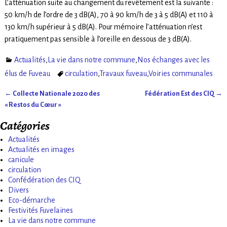
L’atténuation suite au changement du revêtement est la suivante :
50 km/h de l’ordre de 3 dB(A), 70 à 90 km/h de 3 à 5 dB(A) et 110 à
130 km/h supérieur à 5 dB(A). Pour mémoire l’atténuation n’est
pratiquement pas sensible à l’oreille en dessous de 3 dB(A).
Actualités
,
La vie dans notre commune
,
Nos échanges avec les
élus de Fuveau
circulation
,
Travaux fuveau
,
Voiries communales
←
Collecte Nationale 2020 des
Fédération Est des CIQ
→
Navigation des articles
« Restos du Cœur »
Catégories
Actualités
Actualités en images
canicule
circulation
Confédération des CIQ
Divers
Eco-démarche
Festivités Fuvelaines
La vie dans notre commune