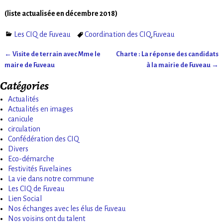
(liste actualisée en décembre 2018)
Les CIQ de Fuveau
Coordination des CIQ
,
Fuveau
←
Visite de terrain avec Mme le
Charte : La réponse des candidats
Navigation des articles
maire de Fuveau
à la mairie de Fuveau
→
Catégories
Actualités
Actualités en images
canicule
circulation
Confédération des CIQ
Divers
Eco-démarche
Festivités Fuvelaines
La vie dans notre commune
Les CIQ de Fuveau
Lien Social
Nos échanges avec les élus de Fuveau
Nos voisins ont du talent