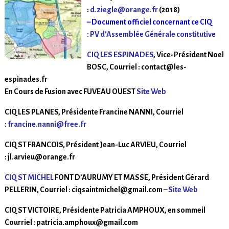
:
d.ziegle@orange.fr
(2018)
– Document officiel concernant ce CIQ
:
PV d’Assemblée Générale constitutive
CIQ LES ESPINADES
, Vice-Président Noel
BOSC, Courriel : contact@les-
espinades.fr
En Cours de Fusion avec FUVEAU OUEST
Site Web
CIQ LES PLANES, Présidente Francine NANNI, Courriel
:
francine.nanni@free.fr
CIQ ST FRANCOIS, Président Jean-Luc ARVIEU, Courriel
: jl.arvieu@orange.fr
CIQ ST MICHEL
FONT D’AURUMY ET MASSE, Président Gérard
PELLERIN, Courriel : ciqsaintmichel@gmail.com –
Site Web
CIQ ST VICTOIRE, Présidente Patricia AMPHOUX, en sommeil
Courriel : patricia.amphoux@gmail.com