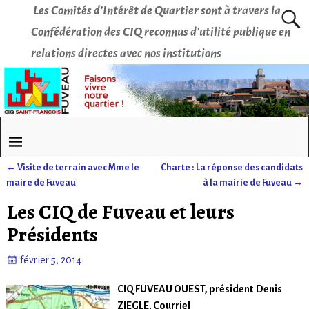
Les Comités d’Intérêt de Quartier sont à travers la
Confédération des CIQ reconnus d’utilité publique en
relations directes avec nos institutions
←
Visite de terrain avec Mme le
Charte : La réponse des candidats
Navigation des articles
maire de Fuveau
à la mairie de Fuveau
→
Les CIQ de Fuveau et leurs
Présidents
février 5, 2014
CIQ FUVEAU OUEST, président Denis
ZIEGLE, Courriel