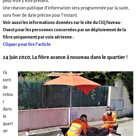
peut-être y être présent.
Une réunion publique d’information sera programmée par la suite,
sans fixer de date précise pour l’instant.
Voir aussi les informations données sur le site du CIQ Fuveau-
Ouest pour les personnes concernées par un déploiement de la
fibre uniquement par voie aérienne :
Cliquer pour lire l’article
24 juin 2020, La fibre avance à nouveau dans le quartier !
Ils
sont
de
retou
r
dans
le
quart
ier