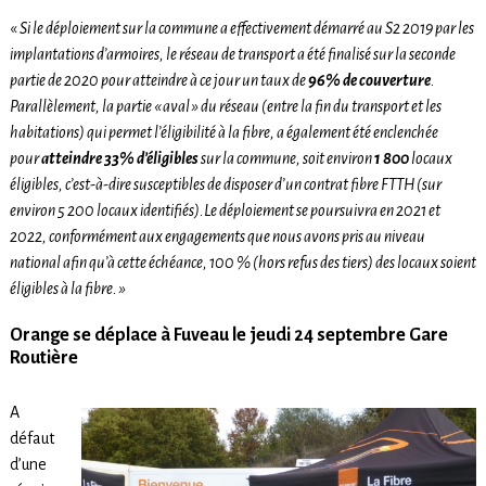
«
Si le déploiement sur la commune a effectivement démarré au S2 2019 par les
implantations d’armoires, le réseau de transport a été finalisé sur la seconde
partie de 2020 pour atteindre à ce jour un taux de
96% de couverture
.
Parallèlement, la partie « aval » du réseau (entre la fin du transport et les
habitations) qui permet l’éligibilité à la fibre, a également été enclenchée
pour
atteindre 33% d’éligibles
sur la commune, soit environ
1 800
locaux
éligibles, c’est-à-dire susceptibles de disposer d’un contrat fibre FTTH (sur
environ 5 200 locaux identifiés).Le déploiement se poursuivra en 2021 et
2022, conformément aux engagements que nous avons pris au niveau
national afin qu’à cette échéance, 100 % (hors refus des tiers) des locaux soient
éligibles à la fibre. »
Orange se déplace à Fuveau le jeudi 24 septembre Gare
Routière
A
défaut
d’une