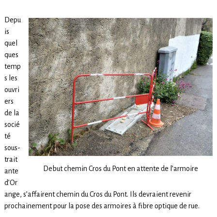
Depu
is
quel
ques
temp
s les
ouvri
ers
de la
socié
té
sous-
trait
Debut chemin Cros du Pont en attente de l’armoire
ante
d’Or
ange, s’affairent chemin du Cros du Pont. Ils devraient revenir
prochainement pour la pose des armoires à fibre optique de rue.