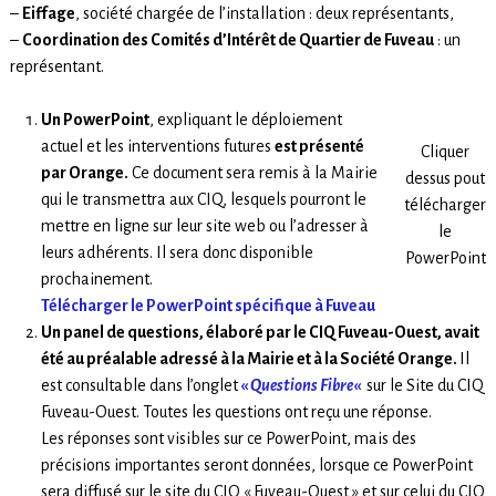
–
Eiffage
, société chargée de l’installation : deux représentants,
–
Coordination des Comités d’Intérêt de Quartier de Fuveau
: un
représentant.
Un PowerPoint
, expliquant le déploiement
actuel et les interventions futures
est présenté
Cliquer
par Orange.
Ce document sera remis à la Mairie
dessus pout
qui le transmettra aux CIQ, lesquels pourront le
télécharger
mettre en ligne sur leur site web ou l’adresser à
le
leurs adhérents. Il sera donc disponible
PowerPoint
prochainement.
Télécharger le PowerPoint spécifique à Fuveau
Un panel de questions, élaboré par le CIQ Fuveau-Ouest, avait
été au préalable adressé à la Mairie et à la Société Orange.
Il
est consultable dans l’onglet
«
Questions Fibre
«
sur le Site du CIQ
Fuveau-Ouest. Toutes les questions ont reçu une réponse.
Les réponses sont visibles sur ce PowerPoint, mais des
précisions importantes seront données, lorsque ce PowerPoint
sera diffusé sur le site du CIQ « Fuveau-Ouest » et sur celui du CIQ