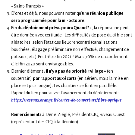
« Saint-François ».
D’ores et déjà, nous pouvons noter qu’
une réunion publique
sera programmée pour la mi-octobre
.
Fin du déploiement prévu pour« Quand ?
», la réponse ne peut
être donnée avec certitude : Les difficultés de pose du câble sont
aléatoires, selon l’état des lieux rencontré (canalisations
bouchées, élagage préliminaire non effectué, changement de
poteaux, etc.) Peut-être fin 2021 ? Mais 70% de raccordement
d’ici fin 2020 sont envisageables.
Dernier élément :
il n’y a pas de priorité « village »
(en
souterrain)
par rapport aux écarts
(en aérien, mais la mise en
place est plus longue). Les chantiers se font en parallèle.
Rappel du lien pour suivre l’avancement du déploiement :
https://reseaux.orange.fr/cartes-de-couverture/fibre-optique
Remerciements
à Denis Ziéglé, Président CIQ Fuveau Ouest
(représentant des CIQ à la Réunion)