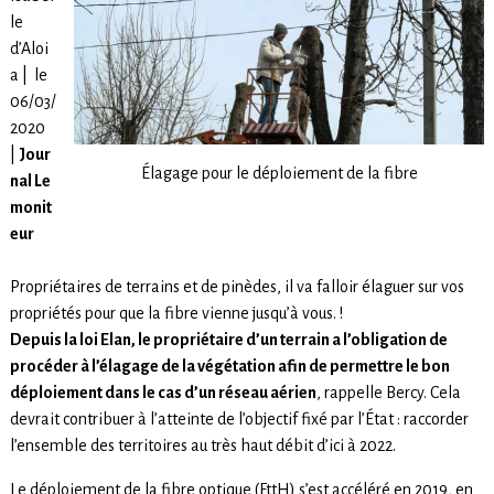
le
d’Aloi
a | le
06/03/
2020
|
Jour
Élagage pour le déploiement de la fibre
nal Le
monit
eur
Propriétaires de terrains et de pinèdes, il va falloir élaguer sur vos
propriétés pour que la fibre vienne jusqu’à vous. !
Depuis la loi Elan, le propriétaire d’un terrain a l’obligation de
procéder à l’élagage de la végétation afin de permettre le bon
déploiement dans le cas d’un réseau aérien
, rappelle Bercy. Cela
devrait contribuer à l’atteinte de l’objectif fixé par l’État : raccorder
l’ensemble des territoires au très haut débit d’ici à 2022.
Le déploiement de la fibre optique (FttH) s’est accéléré en 2019, en