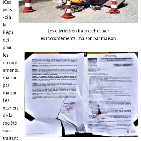
(Ces
jours
-ci à
la
Les ouvriers en train d’effectuer
Bégu
les raccordements, maison par maison .
de),
pour
les
raccord
ements,
maison
par
maison.
Les
ouvriers
de la
société
sous-
traitant