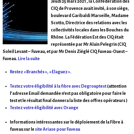
Jeudi 25 mars 2021 , la Confédération des
CIQ de Provence avait invité, à son siège,
boulevard Garibaldi Marseille, Madame
Scotto, Directrice des relations avec les
collectivités locales dans les Bouches du
Rhône. La Fédération Est des CIQ était
représentée par Mr Alain Pelegrin (CIQ
Soleil Levant – Fuveau, et par Mr Denis Ziéglé CIQ Fuveau-Ouest –
Fuveau.
Lire la suite
Restez « Branchés », « Elaguez ».
Testez votre éligibilité à la fibre avec Degrouptest
(attention
l’adresse Email demandée n’est pas obligatoire pour faire le
test et le résultat final donnera la liste des offres opérateurs )
Testez votre éligibilité avec Orange
Informations intéressantes sur le déploiement de la Fibre à
fuveau sur le
site Ariase
pour Fuveau