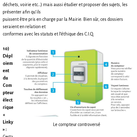
déchets, voirie etc…) mais aussi étudier et proposer des sujets, les
présenter afin qu’ils
puissent être pris en charge par la Mairie. Bien sûr, ces dossiers
seraient en relation et
conformes avec les statuts et l’éthique des C.I.Q.
10)
Dépl
oiem
ent
du
Com
pteur
élect
rique
«
Linky
Le compteur controversé
» :
Certa