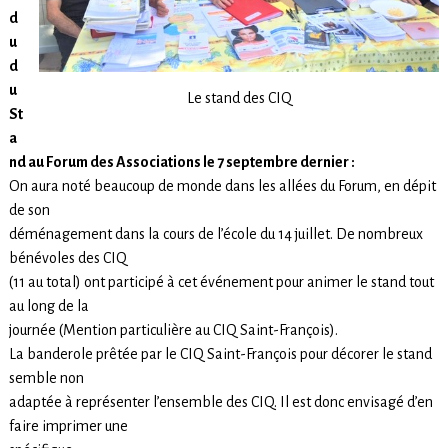
d
u
d
u
Le stand des CIQ
St
a
nd au Forum des Associations le 7 septembre dernier :
On aura noté beaucoup de monde dans les allées du Forum, en dépit
de son
déménagement dans la cours de l’école du 14 juillet. De nombreux
bénévoles des CIQ
(11 au total) ont participé à cet événement pour animer le stand tout
au long de la
journée (Mention particulière au CIQ Saint-François).
La banderole prêtée par le CIQ Saint-François pour décorer le stand
semble non
adaptée à représenter l’ensemble des CIQ. Il est donc envisagé d’en
faire imprimer une