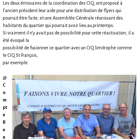
Les deux émissaires de la coordination des CIQ, ont proposé à
l’ancien président leur aide pour une distribution de flyers qui
pourrait être faite, et une Assemblée Générale réunissant des
habitants du quartier qui pourrait avoir lieu au printemps.
Si vraiment il n’y avait pas de possibilité pour cette réactivation, il a
été évoqué la
possibilité de fusionner ce quartier avec un CIQ limitrophe comme
le CIQ St François,
par exemple.
3)
C
o
m
pt
e
R
e
n