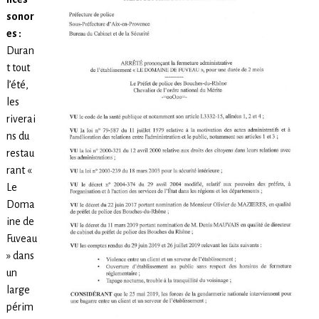
sonor
es :
Duran
t tout
l’été,
les
riverai
ns du
restau
rant «
Le
Doma
ine de
Fuveau
» dans
un
large
périm