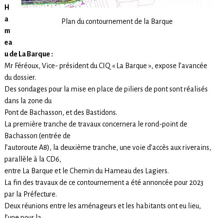
H
a
Plan du contournement de la Barque
m
ea
u de La Barque :
Mr Féréoux, Vice- président du CIQ « La Barque », expose l’avancée
du dossier.
Des sondages pour la mise en place de piliers de pont sont réalisés
dans la zone du
Pont de Bachasson, et des Bastidons.
La première tranche de travaux concernera le rond-point de
Bachasson (entrée de
l’autoroute A8), la deuxième tranche, une voie d’accès aux riverains,
parallèle à la CD6,
entre La Barque et le Chemin du Hameau des Lagiers.
La fin des travaux de ce contournement a été annoncée pour 2023
par la Préfecture.
Deux réunions entre les aménageurs et les habitants ont eu lieu,
l’une pour la