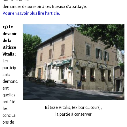
demander de surseoir à ces travaux d’abattage.
Pour en savoir plus lire l’article.
13)
Le
devenir
de la
Bâtisse
Vitalis :
Les
particip
ants
demand
ent
quelles
ont été
Bâtisse Vitalis, (ex bar du cours),
les
la partie à conserver
conclusi
ons de