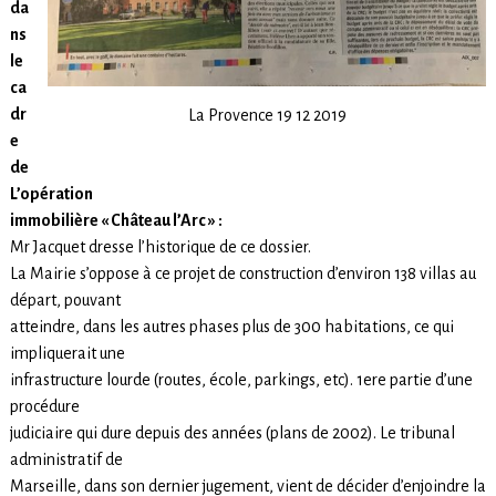
da
ns
le
ca
dr
La Provence 19 12 2019
e
de
L’opération
immobilière « Château l’Arc » :
Mr Jacquet dresse l’historique de ce dossier.
La Mairie s’oppose à ce projet de construction d’environ 138 villas au
départ, pouvant
atteindre, dans les autres phases plus de 300 habitations, ce qui
impliquerait une
infrastructure lourde (routes, école, parkings, etc). 1ere partie d’une
procédure
judiciaire qui dure depuis des années (plans de 2002). Le tribunal
administratif de
Marseille, dans son dernier jugement, vient de décider d’enjoindre la