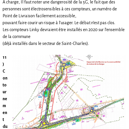
A charge, Il faut noter une dangerosité de la 5G, le fait que des
personnes sont électrosensibles à ces compteurs, un numéro de
Point de Livraison facilement accessible,
pouvant faire courir un risque à l’usager. Le débat n’est pas clos.
Les compteurs Linky devraient être installés en 2020 sur l’ensemble
de la commune
(déjà installés dans le secteur de Saint-Charles).
11
)
C
on
to
ur
ne
m
en
t
du