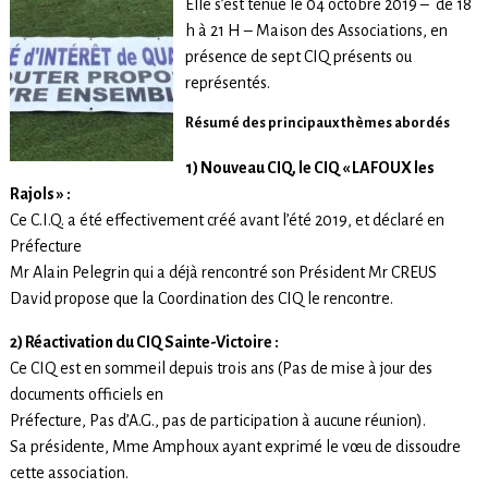
Elle s’est tenue le 04 octobre 2019 – de 18
h à 21 H – Maison des Associations, en
présence de sept CIQ présents ou
représentés.
Résumé des principaux thèmes abordés
1) Nouveau CIQ, le CIQ « LAFOUX les
Rajols » :
Ce C.I.Q. a été effectivement créé avant l’été 2019, et déclaré en
Préfecture
Mr Alain Pelegrin qui a déjà rencontré son Président Mr CREUS
David propose que la Coordination des CIQ le rencontre.
2) Réactivation du CIQ Sainte-Victoire :
Ce CIQ est en sommeil depuis trois ans (Pas de mise à jour des
documents officiels en
Préfecture, Pas d’A.G., pas de participation à aucune réunion).
Sa présidente, Mme Amphoux ayant exprimé le vœu de dissoudre
cette association.