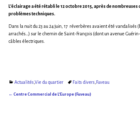
L’éclairage a été rétabli le 12 octobre 2015, après de nombreuse
problèmes techniques.
Dans la nuit du 23 au 24 juin, 17 réverbères avaient été vandalisés (b
arrachés…) sur le chemin de Saint-François (dont un avenue Guérin
câbles électriques.
Actualités
,
Vie du quartier
Faits divers
,
Fuveau
←
Centre Commercial de L’Europe (Fuveau)
Navigation des articles