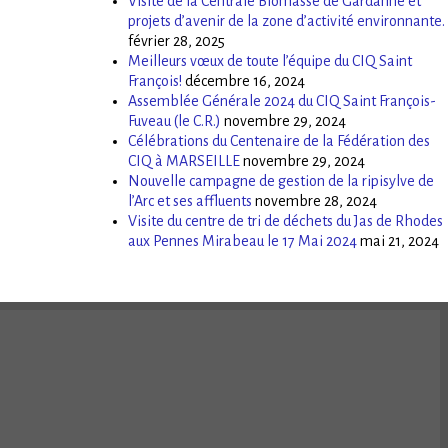
Visite de la Centrale Biomasse de Gardanne et
projets d’avenir de la zone d’activité environnante.
février 28, 2025
Meilleurs vœux de toute l’équipe du CIQ Saint
François!
décembre 16, 2024
Assemblée Générale 2024 du CIQ Saint François-
Fuveau (le C.R.)
novembre 29, 2024
Célébrations du Centenaire de la Fédération des
CIQ à MARSEILLE
novembre 29, 2024
Nouvelle campagne de gestion de la ripisylve de
l’Arc et ses affluents
novembre 28, 2024
Visite du centre de tri de déchets du Jas de Rhodes
aux Pennes Mirabeau le 17 Mai 2024
mai 21, 2024