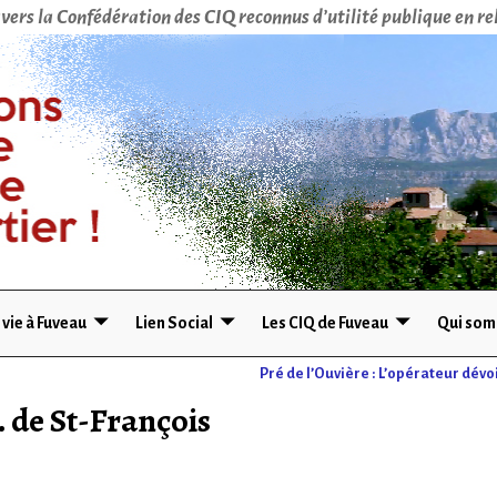
vers la Confédération des CIQ reconnus d’utilité publique en rel
 vie à Fuveau
Lien Social
Les CIQ de Fuveau
Qui som
Pré de l’Ouvière : L’opérateur dévoi
. de St-François