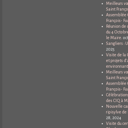
Meilleurs vœ
Saint Franço
Assemblée G
François- Fuv
Réunion de q
du 4 Octobr
le Maire.
oc
Sangliers : 
2025
Visite de l
et projets d’
environnant
Meilleurs vœ
Saint Franço
Assemblée G
François- Fuv
Célébrations
des CIQ à 
Nouvelle ca
ripisylve de 
28, 2024
Visite du ce