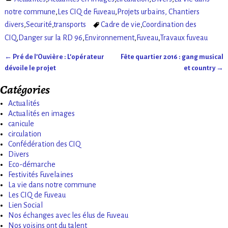
notre commune
,
Les CIQ de Fuveau
,
Projets urbains, Chantiers
divers
,
Securité
,
transports
Cadre de vie
,
Coordination des
CIQ
,
Danger sur la RD 96
,
Environnement
,
Fuveau
,
Travaux fuveau
←
Pré de l’Ouvière : L’opérateur
Fête quartier 2016 : gang musical
Navigation des articles
dévoile le projet
et country
→
Catégories
Actualités
Actualités en images
canicule
circulation
Confédération des CIQ
Divers
Eco-démarche
Festivités Fuvelaines
La vie dans notre commune
Les CIQ de Fuveau
Lien Social
Nos échanges avec les élus de Fuveau
Nos voisins ont du talent