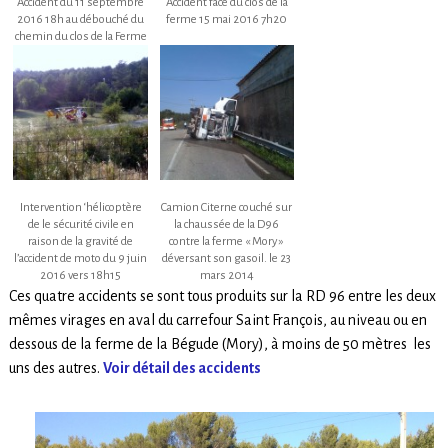
Accident du 11 septembre
Accident face du clos de la
2016 18h au débouché du
ferme 15 mai 2016 7h20
chemin du clos de la Ferme
Intervention ‘hélicoptère
Camion Citerne couché sur
de le sécurité civile en
la chaussée de la D96
raison de la gravité de
contre la ferme « Mory »
l’accident de moto du 9 juin
déversant son gasoil. le 23
2016 vers 18h15
mars 2014
Ces quatre accidents se sont tous produits sur la RD 96 entre les deux
mêmes virages en aval du carrefour Saint François, au niveau ou en
dessous de la ferme de la Bégude (Mory), à moins de 50 mètres les
uns des autres.
Voir détail des accidents