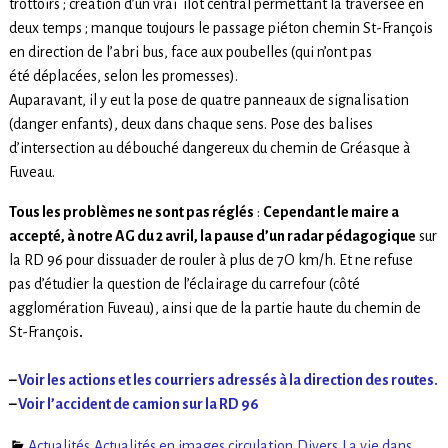
trottoirs ; création d’un vrai îlot central permettant la traversée en
deux temps ; manque toujours le passage piéton chemin St-François
en direction de l’abri bus, face aux poubelles (qui n’ont pas
été déplacées, selon les promesses).
Auparavant, il y eut la pose de quatre panneaux de signalisation
(danger enfants), deux dans chaque sens. Pose des balises
d’intersection au débouché dangereux du chemin de Gréasque à
Fuveau.
Tous les problèmes ne sont pas réglés
:
Cependant le maire a
accepté, à notre AG du 2 avril, la pause d’un radar pédagogique
sur
la RD 96 pour dissuader de rouler à plus de 7O km/h. Et ne refuse
pas d’étudier la question de l’éclairage du carrefour (côté
agglomération Fuveau), ainsi que de la partie haute du chemin de
St-François
.
–
Voir les actions et les courriers adressés à la direction des routes.
–
Voir l’accident de camion sur la RD 96
Actualités
,
Actualités en images
,
circulation
,
Divers
,
La vie dans