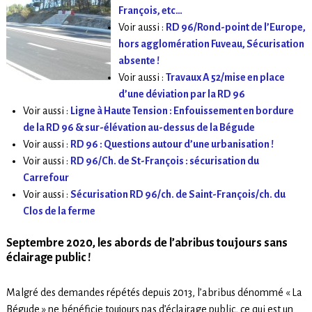
François, etc…
Voir aussi :
RD 96/Rond-point de l’Europe,
hors agglomération Fuveau, Sécurisation
absente !
Voir aussi :
Travaux A 52/mise en place
d’une déviation par la RD 96
Voir aussi :
Ligne à Haute Tension : Enfouissement en bordure
de la RD 96 & sur-élévation au-dessus de la Bégude
Voir aussi :
RD 96 : Questions autour d’une urbanisation !
Voir aussi :
RD 96/Ch. de St-François : sécurisation du
Carrefour
Voir aussi :
Sécurisation RD 96/ch. de Saint-François/ch. du
Clos de la ferme
Septembre 2020, les abords de l’abribus toujours sans
éclairage public !
Malgré des demandes répétés depuis 2013, l’abribus dénommé « La
Bégude » ne bénéficie toujours pas d’éclairage public, ce qui est un