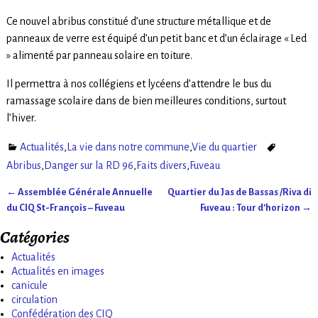
Ce nouvel abribus constitué d’une structure métallique et de
panneaux de verre est équipé d’un petit banc et d’un éclairage « Led
» alimenté par panneau solaire en toiture.
Il permettra à nos collégiens et lycéens d’attendre le bus du
ramassage scolaire dans de bien meilleures conditions, surtout
l’hiver.
Actualités
,
La vie dans notre commune
,
Vie du quartier
Abribus
,
Danger sur la RD 96
,
Faits divers
,
Fuveau
←
Assemblée Générale Annuelle
Quartier du Jas de Bassas /Riva di
Navigation des articles
du CIQ St-François – Fuveau
Fuveau : Tour d’horizon
→
Catégories
Actualités
Actualités en images
canicule
circulation
Confédération des CIQ