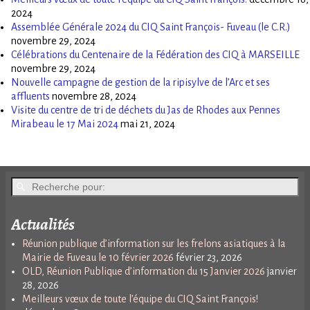
2024
Assemblée Générale 2024 du CIQ Saint François- Fuveau (le C.R.)
novembre 29, 2024
Célébrations du Centenaire de la Fédération des CIQ à MARSEILLE
novembre 29, 2024
Nouvelle campagne de gestion de la ripisylve de l’Arc et ses
affluents
novembre 28, 2024
Visite du centre de tri de déchets du Jas de Rhodes aux Pennes
Mirabeau le 17 Mai 2024
mai 21, 2024
Actualités
Réunion publique d’information sur les frelons asiatiques à la
Mairie de Fuveau le 10 février 2026
février 23, 2026
OLD, Réunion Publique d’information du 15 Janvier 2026
janvier
28, 2026
Meilleurs vœux de toute l’équipe du CIQ Saint François!