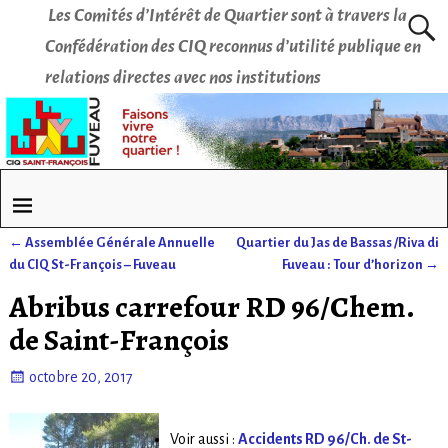
Les Comités d’Intérêt de Quartier sont à travers la
Confédération des CIQ reconnus d’utilité publique en
relations directes avec nos institutions
←
Assemblée Générale Annuelle
Quartier du Jas de Bassas /Riva di
Navigation des articles
du CIQ St-François – Fuveau
Fuveau : Tour d’horizon
→
Abribus carrefour RD 96/Chem.
de Saint-François
octobre 20, 2017
Voir aussi :
Accidents RD 96/Ch. de St-