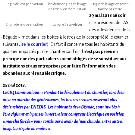
Engin de levage en action
les deux engins de levage
Engin de levage en action :
en action, en coordination
touche pas terre !
29 mai 2018 au soir
:
Le président de l’ASL
Engin de levage en action
La ligne à sur-élever
des « Résidences de la
Bégude » met dans les boites à lettres de la copropriété le courrier
suivant
(Lire le courrier)
. En fait il concerne tous les habitants du
quartier impactés par ce chantier sauf qu’
il n’est pas prévu en
principe que des particuliers soient obligés de se substituer aux
institutions et aux entreprises pour faire l’information des
abonnées aux réseau électrique.
28 mai 2018 :
Le CIQ Communique : « Pendant le déroulement du chantier, lors de la
mise en marche des générateurs, les heures creuses ne seront plus
déclenchées par ENEDIS. Les habitants de la Bégude, sont invités à
être vigilant et à penser à mettre leur compteur électrique en position
« marche forcée » pour continuer à avoir de l’eau chaude, entre autre,
jusqu’au 10 juin au moins « .