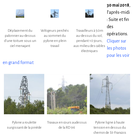
30 mai 2018
,
l’aprés-midi
: Suite et fin
des
Déplacement du
Voltigeurs perchés
Travailleurs à 50m
opérations.
palonnier au-dessus
au sommet du
au-dessus du sol,
Cliquer sur
d’une toiture sous un
pylone en plein
pendant 10 jours,
ciel menaçant
travail
aux milieu des cables
les photos
électriques
pour les voir
en grand format
Pylone a roulette
Travaux en cours audessus
Pylone ligne à haute
surgissant de la pinède
de la RD 96
tension en dessus du
chemin de St-François