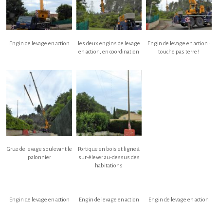
Engin de levage en action
les deux engins de levage
Engin de levage en action :
en action, en coordination
touche pas terre !
Grue de levage soulevant le
Portique en bois et ligne à
palonnier
sur-élever au-dessus des
habitations
Engin de levage en action
Engin de levage en action
Engin de levage en action