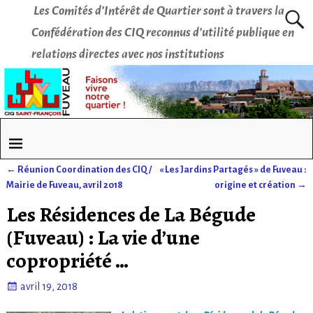
Les Comités d’Intérêt de Quartier sont à travers la
Confédération des CIQ reconnus d’utilité publique en
relations directes avec nos institutions
←
Réunion Coordination des CIQ /
« Les Jardins Partagés » de Fuveau :
Navigation des articles
Mairie de Fuveau, avril 2018
origine et création
→
Les Résidences de La Bégude
(Fuveau) : La vie d’une
copropriété …
avril 19, 2018