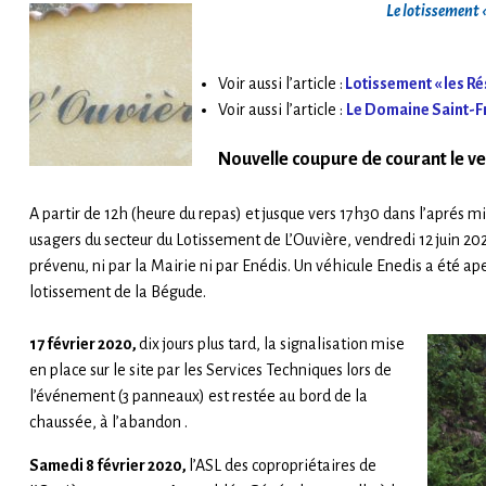
Le lotissement 
Voir aussi l’article :
Lotissement « les Ré
Voir aussi l’article :
Le Domaine Saint-F
Nouvelle coupure de courant le v
A partir de 12h (heure du repas) et jusque vers 17h30 dans l’aprés m
usagers du secteur du Lotissement de L’Ouvière, vendredi 12 juin 202
prévenu, ni par la Mairie ni par Enédis. Un véhicule Enedis a été ape
lotissement de la Bégude.
17 février 2020,
dix jours plus tard, la signalisation mise
en place sur le site par les Services Techniques lors de
l’événement (3 panneaux) est restée au bord de la
chaussée, à l’abandon .
Samedi 8 février 2020,
l’ASL des copropriétaires de