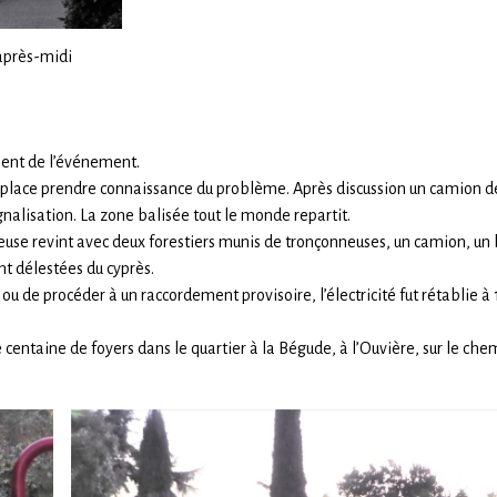
’après-midi
ent de l’événement.
ur place prendre connaissance du problème. Après discussion un camion d
alisation. La zone balisée tout le monde repartit.
use revint avec deux forestiers munis de tronçonneuses, un camion, un 
ent délestées du cyprès.
ou de procéder à un raccordement provisoire, l’électricité fut rétablie à 
e centaine de foyers dans le quartier à la Bégude, à l’Ouvière, sur le che