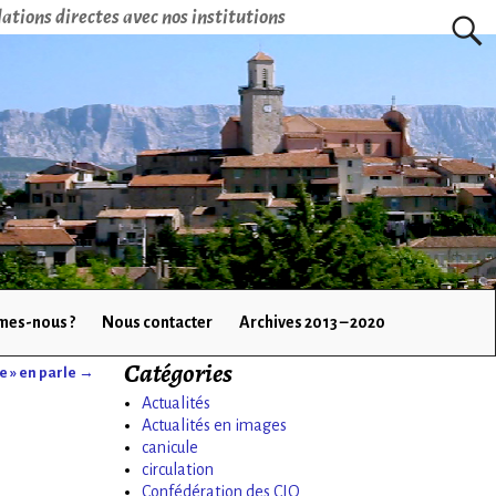
ations directes avec nos institutions
mes-nous ?
Nous contacter
Archives 2013 – 2020
Catégories
e » en parle
→
Actualités
Actualités en images
canicule
circulation
Confédération des CIQ