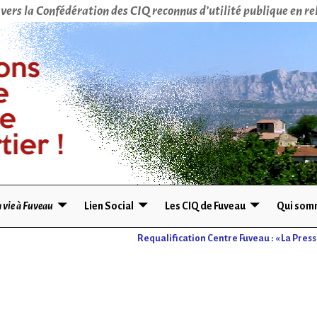
vers la Confédération des CIQ reconnus d’utilité publique en rel
 vie à Fuveau
Lien Social
Les CIQ de Fuveau
Qui som
Requalification Centre Fuveau : « La Press