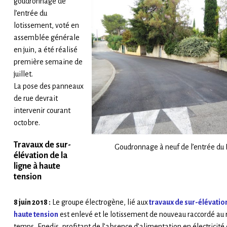
goudronnage de
l’entrée du
lotissement, voté en
assemblée générale
en juin, a été réalisé
première semaine de
juillet.
La pose des panneaux
de rue devrait
intervenir courant
octobre.
Travaux de sur-
Goudronnage à neuf de l’entrée du
élévation de la
ligne à haute
tension
8 juin 2018 :
Le groupe électrogène, lié aux
travaux de sur-élévation
haute tension
est enlevé et le lotissement de nouveau raccordé au 
temps, Enedis, profitant de l’absence d’alimentation en électricité 