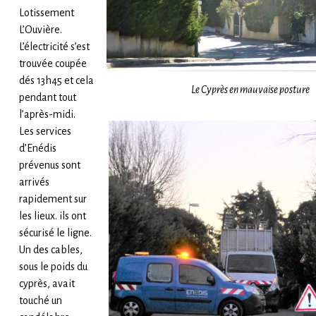
Lotissement
L’Ouvière.
L’électricité s’est
trouvée coupée
dés 13h45 et cela
Le Cyprès en mauvaise posture
pendant tout
l’après-midi.
Les services
d’Enédis
prévenus sont
arrivés
rapidement sur
les lieux. ils ont
sécurisé le ligne.
Un des cables,
sous le poids du
cyprès, avait
touché un