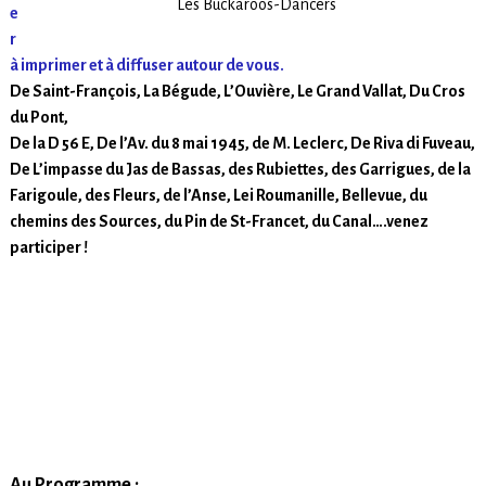
Les Buckaroos-Dancers
e
r
à imprimer et à diffuser autour de vous.
De Saint-François, La Bégude, L’Ouvière, Le Grand Vallat, Du Cros
du Pont,
De la D 56 E, De l’Av. du 8 mai 1945, de M. Leclerc, De Riva di Fuveau,
De L’impasse du Jas de Bassas, des Rubiettes, des Garrigues, de la
Farigoule, des Fleurs, de l’Anse, Lei Roumanille, Bellevue, du
chemins des Sources, du Pin de St-Francet, du Canal….venez
participer !
En perspective : Un grand moment de « convivialité »
dans la vie de l’association, d’échange et de bonne
humeur pour faire connaissance avec ses voisines et ses
voisins, en particulier avec les nouveaux arrivants dans
notre quartier
Au Programme :