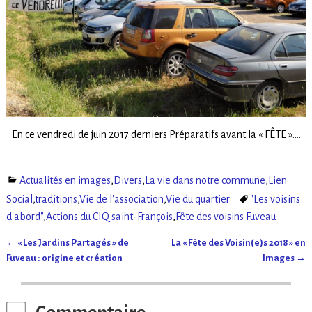
En ce vendredi de juin 2017 derniers Préparatifs avant la « FÊTE »….
Actualités en images
,
Divers
,
La vie dans notre commune
,
Lien
Social
,
traditions
,
Vie de l'association
,
Vie du quartier
"Les voisins
d'abord"
,
Actions du CIQ saint-François
,
Fête des voisins Fuveau
←
« Les Jardins Partagés » de
La « Fête des Voisin(e)s 2018 » en
Navigation des articles
Fuveau : origine et création
Images
→