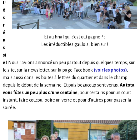
tr
è
s
r
é
Et au final qui c’est qui gagne ? :
u
Les irréductibles gaulois, bien sur !
s
si
e !
Nous l’avions annoncé un peu partout depuis quelques temps, sur
le site, sur la newsletter, sur la page Facebook
(voir les photos)
,
mais aussi dans les boites à lettres du quartier et dans le champ
depuis le début de la semaine. Et puis beaucoup sont venus.
Au total
vous fûtes un peu plus d’une centaine
, pour certains pour un court
instant, faire coucou, boire un verre et pour d’autres pour passer la
soirée.