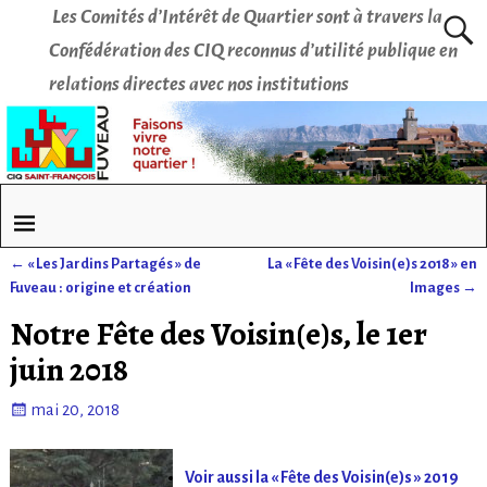
Les Comités d’Intérêt de Quartier sont à travers la
Confédération des CIQ reconnus d’utilité publique en
relations directes avec nos institutions
←
« Les Jardins Partagés » de
La « Fête des Voisin(e)s 2018 » en
Navigation des articles
Fuveau : origine et création
Images
→
Notre Fête des Voisin(e)s, le 1er
juin 2018
mai 20, 2018
Voir aussi la « Fête des Voisin(e)s » 2019