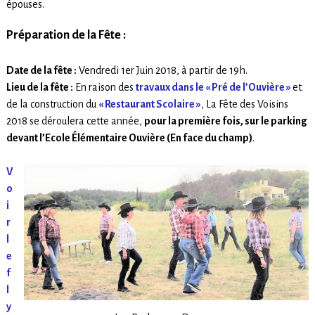
épouses.
Préparation de la Fête :
Date de la fête :
Vendredi 1er Juin 2018, à partir de 19h.
Lieu de la fête :
En raison des
travaux dans le « Pré de l’Ouvière »
et
de la construction du
« Restaurant Scolaire »
, La Fête des Voisins
2018 se déroulera cette année,
pour la première fois, sur le parking
devant l’Ecole Élémentaire Ouvière (En face du champ)
.
V
o
i
r
l
e
f
l
y