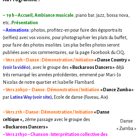
– 19 h – Accueil, Ambiance musicale
,
piano bar
,
jazz, bossa nova,
etc…
Présentation
–
Animations :
photos, profitez-en pour faire des égoportraits
(selfies) avec vos voisins, pour photographier les plats du buffet,
pour faire des photos insolites. Les plus belles photos seront
publiées avec vos commentaires, sur la page Facebook du CIQ
.
–
Vers 20h –
Danse : Démonstration / Initiation
« Danse Country »
(voir la vidéo)
, avec le groupe des
« Buckaroos Dancers »
déjà
très remarqué les années précédentes, emmené par Mari-Jo
Nicolas de notre quartier et Isabelle Flambard.
– Vers 20h30 – Danse :
Démonstration / Initiation
« Dance Zumba »
par
Latina Way (voir site),
Ecole de danse (Fuveau, Aix)
– Vers 21h – Danse : Démonstration / Initiation
« Danse
celtique « ,
2ème passage avec le groupe des
Danse
« Buckaroos Dancers »
« Zumba »
– Vers 21h30 – Chanson :
Interprétation collective des